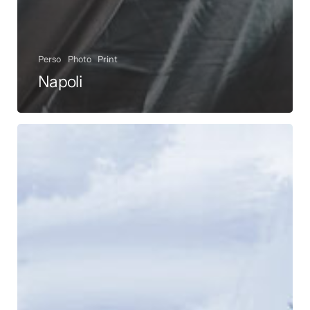
Perso
Photo
Print
Napoli
Marseille
–
Illustrations