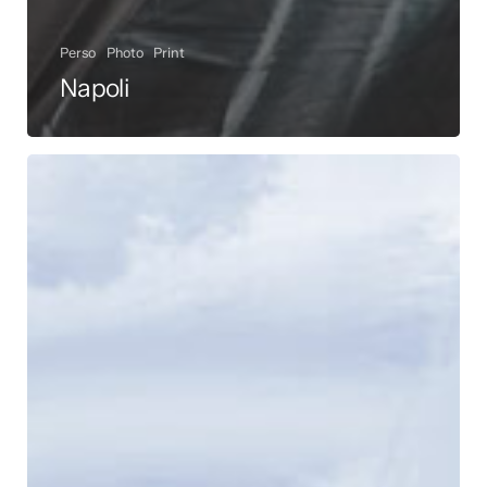
Perso
Photo
Print
Napoli
Marseille
–
Illustrations