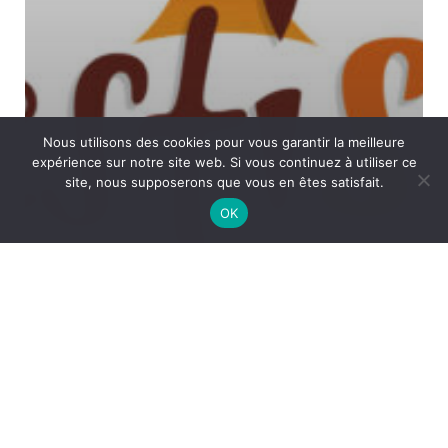
Nous utilisons des cookies pour vous garantir la meilleure
expérience sur notre site web. Si vous continuez à utiliser ce
site, nous supposerons que vous en êtes satisfait.
OK
Charte graphique
Illustration
Logo
Logotype
Print
Festisol