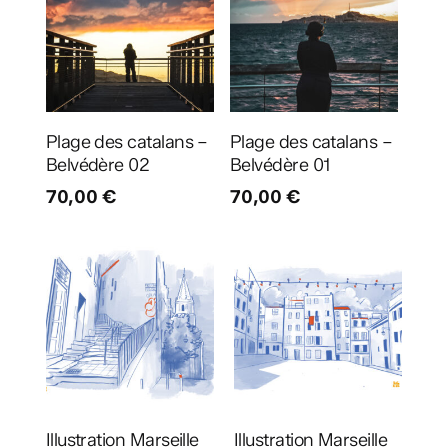
Ajouter au panier
Ajouter au panier
Plage des catalans –
Plage des catalans –
Belvédère 02
Belvédère 01
70,00
€
70,00
€
Ajouter au panier
Ajouter au panier
Illustration Marseille
Illustration Marseille