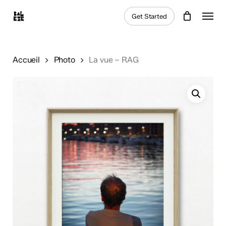
Skip
Menu
Get Started
to
main
content
Accueil
Photo
La vue – RAG