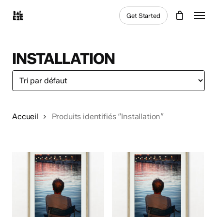
Skip
Menu
Get Started
to
main
content
INSTALLATION
Accueil
Produits identifiés “Installation”