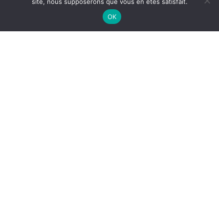
site, nous supposerons que vous en êtes satisfait.
OK
Ux design
Illustration
Photographie
Branding