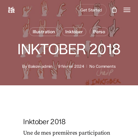
Skip
Menu
Get Started
to
main
content
Illustration
Inktober
Perso
INKTOBER 2018
By
Baleze-admin
9 février 2024
No Comments
Inktober 2018
Une de mes premières participation