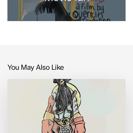
You May Also Like
Charac.
design
–
African
viking