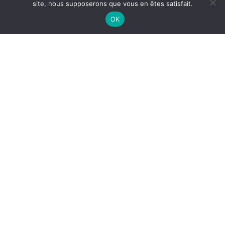
Typo
site, nous supposerons que vous en êtes satisfait.
OK
Shop
Behance
Insta : Balèze-art