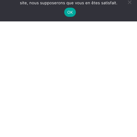
site, nous supposerons que vous en êtes satisfait.
OK
Ux design
Illustration
Photographie
Branding