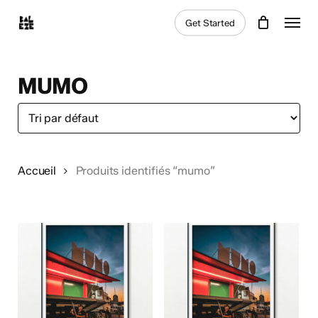
Skip
Menu
Get Started
to
main
content
MUMO
Accueil
Produits identifiés “mumo”